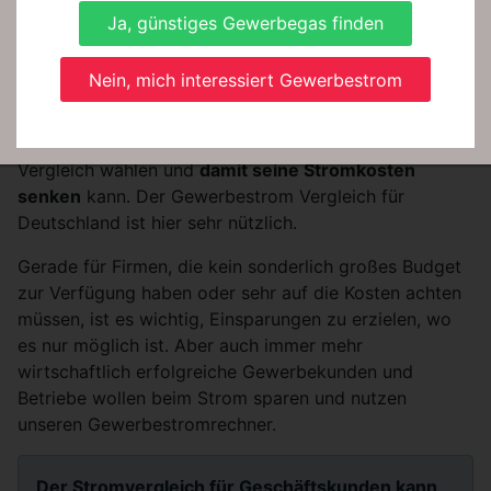
Beim Gewerbestrom handelt es sich um Energie,
Ja, günstiges Gewerbegas finden
welche von kleinen und mittelständischen
Unternehmen genutzt wird.
Genau wie auch bei
Nein, mich interessiert Gewerbestrom
Privatstrom gibt es hier viele verschiedene
Energieanbieter - und damit auch eine Menge an
Tarifen, aus denen man hier im Gewerbestrom-
Vergleich wählen und
damit seine Stromkosten
senken
kann. Der Gewerbestrom Vergleich für
Deutschland ist hier sehr nützlich.
Gerade für Firmen, die kein sonderlich großes Budget
zur Verfügung haben oder sehr auf die Kosten achten
müssen, ist es wichtig, Einsparungen zu erzielen, wo
es nur möglich ist. Aber auch immer mehr
wirtschaftlich erfolgreiche Gewerbekunden und
Betriebe wollen beim Strom sparen und nutzen
unseren Gewerbestromrechner.
Der Stromvergleich für Geschäftskunden kann