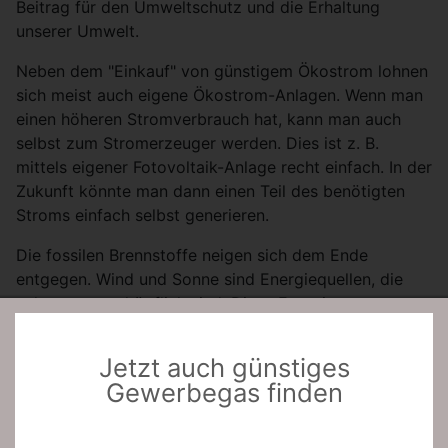
Beitrag für den Umweltschutz und die Erhaltung
unserer Umwelt.
Neben dem "Einkauf" von günstigem Ökostrom lohnen
sich meist auch eigene Ökostrom-Anlagen. Wenn man
einen höheren Stromverbrauch hat, kann man auch
selbst zum Stromerzeuger werden. Dies ist z. B.
mittels eigener Fotovoltaik-Anlage recht einfach. In der
Zukunft könnte man dann einen Teil des benötigten
Stroms einfach selbst generieren.
Die fossilen Brennstoffe neigen sich dem Ende
entgegen. Wind und Sonne sind Energiequellen, die
nahezu unerschöpflich sind. Diese Energiemengen
können den Energiebedarf der Erde ohne Probleme
decken.
Jetzt auch günstiges
Gewerbegas finden
Strom für Gewerbe: Günstiger
Gewerbestrom senkt die Kosten