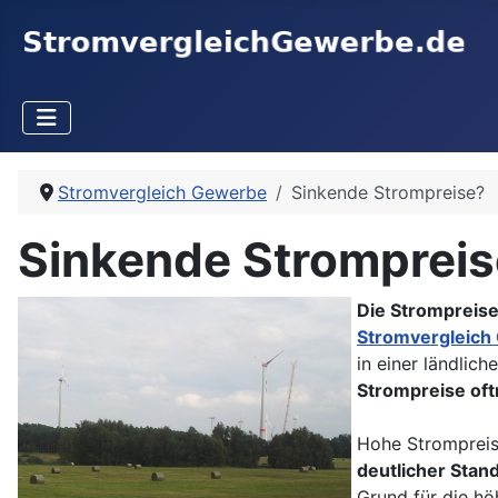
Stromvergleich Gewerbe
Sinkende Strompreise?
Sinkende Strompreis
Die Strompreise
Stromvergleich
in einer ländli
Strompreise of
Hohe Strompreise
deutlicher Stand
Grund für die h