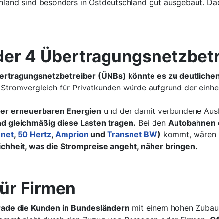
land sind besonders in Ostdeutschland gut ausgebaut. Dad
 der 4 Übertragungsnetzbet
Übertragungsnetzbetreiber (ÜNBs) könnte es zu deutlic
Stromvergleich für Privatkunden würde aufgrund der einh
er erneuerbaren Energien
und der damit verbundene Aus
d gleichmäßig diese Lasten tragen.
Bei den
Autobahnen e
net
,
50 Hertz
,
Amprion
und
Transnet BW
)
kommt, wären d
chheit, was die Strompreise angeht, näher bringen.
ür Firmen
rade die Kunden in Bundesländern
mit einem hohen Zubau a